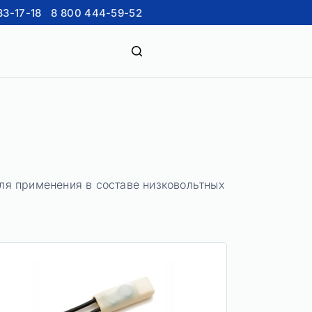
33-17-18
8 800 444-59-52
ля применения в составе низковольтных