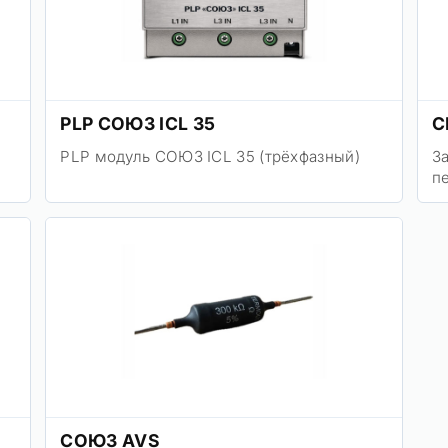
PLP СОЮЗ ICL 35
С
PLP модуль СОЮЗ ICL 35 (трёхфазный)
З
п
СОЮЗ AVS