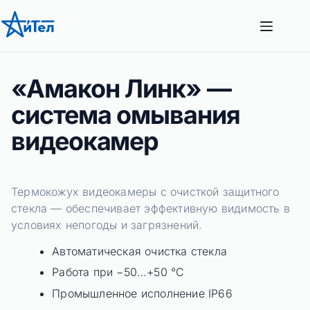
Перейти
к
сути
«Амакон Линк» —
система омывания
видеокамер
Термокожух видеокамеры с очисткой защитного
стекла — обеспечивает эффективную видимость в
условиях непогоды и загрязнений.
Автоматическая очистка стекла
Работа при −50…+50 °C
Промышленное исполнение IP66