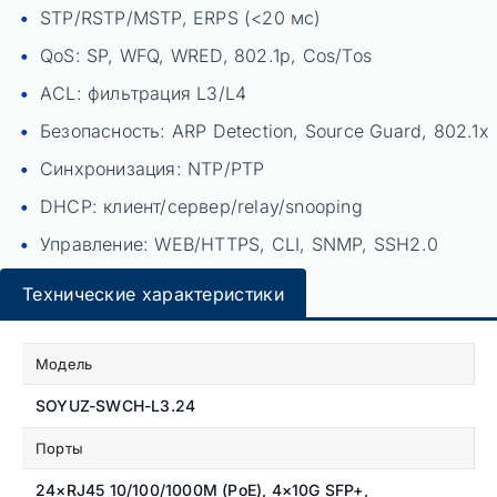
STP/RSTP/MSTP, ERPS (<20 мс)
QoS: SP, WFQ, WRED, 802.1p, Cos/Tos
ACL: фильтрация L3/L4
Безопасность: ARP Detection, Source Guard, 802.1x
Синхронизация: NTP/PTP
DHCP: клиент/сервер/relay/snooping
Управление: WEB/HTTPS, CLI, SNMP, SSH2.0
Технические характеристики
Модель
SOYUZ-SWCH-L3.24
Порты
24×RJ45 10/100/1000M (PoE), 4×10G SFP+,