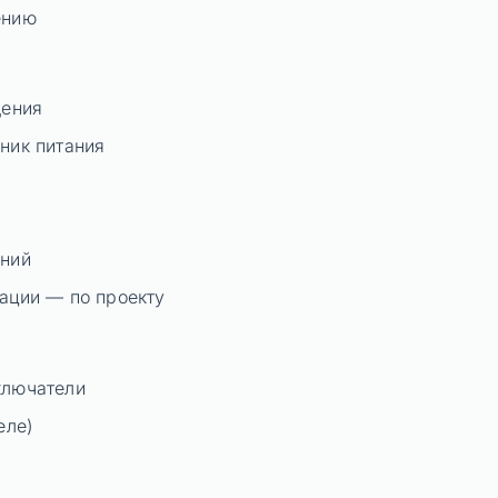
ению
щения
ник питания
яний
ации — по проекту
ключатели
еле)