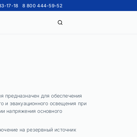
33-17-18
8 800 444-59-52
я предназначен для обеспечения
го и эвакуационного освещения при
ии напряжения основного
ючение на резервный источник