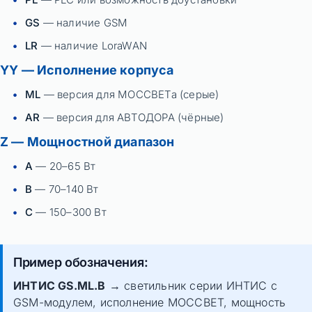
GS
— наличие GSM
LR
— наличие LoraWAN
YY — Исполнение корпуса
ML
— версия для МОССВЕТа (серые)
AR
— версия для АВТОДОРА (чёрные)
Z — Мощностной диапазон
A
— 20–65 Вт
B
— 70–140 Вт
C
— 150–300 Вт
Пример обозначения:
ИНТИС GS.ML.B
→ светильник серии ИНТИС с
GSM-модулем, исполнение МОССВЕТ, мощность